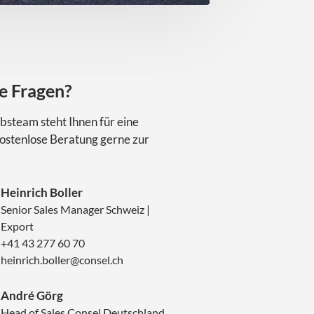
e Fragen?
bsteam steht Ihnen für eine
kostenlose Beratung gerne zur
Heinrich Boller
Senior Sales Manager Schweiz |
Export
+41 43 277 60 70
heinrich.boller@consel.ch
André Görg
Head of Sales Consel Deutschland