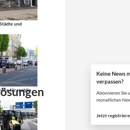
 Städte und
Keine News 
verpassen?
lösungen
ice für mobile
Abonnieren Sie 
monatlichen New
nlage
Jetzt registrier