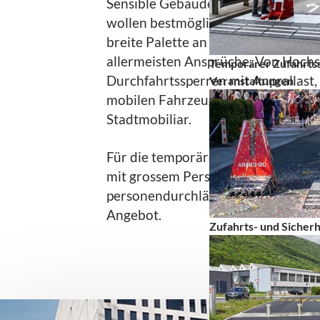
Sensible Gebäude, Areale oder M
wollen bestmöglich geschützt sein.
breite Palette an
Hochsicherheitsl
allermeisten Ansprüche. Von Hochsi
Temporärer Zufahrtss
Durchfahrtssperren mit Anprallast,
Veranstaltungen
mobilen Fahrzeugsperren bis hin 
Stadtmobiliar.
Für die temporäre Absicherung vo
mit grossem Personenaufkommen 
personendurchlässige mobile Fahr
Angebot.
Zufahrts- und Sicher