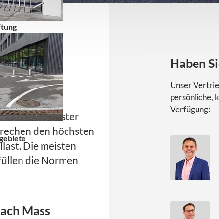
ftung
te
Haben Si
rungen
Unser Vertrie
persönliche, 
Verfügung:
ei uns an oberster
sprechen den höchsten
zgebiete
last. Die meisten
rfüllen die Normen
nach Mass