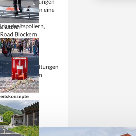
enschenansammlungen
 Wir bieten Ihnen eine
ösungen
für die
cherheitspollern,
chutz für
 Road Blockern,
zu schützendem
n Grossveranstaltungen
haben wir zudem
zeugsperren im
heitskonzepte