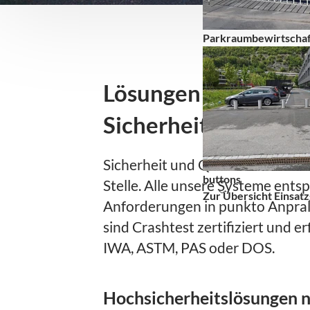
Parkraumbewirtscha
Lösungen für höchs
Sicherheitsanforde
Sicherheit und Qualität stehen b
buttons
Stelle. Alle unsere Systeme ent
Zur Übersicht Einsat
Anforderungen in punkto Anprall
sind Crashtest zertifiziert und e
IWA, ASTM, PAS oder DOS.
Hochsicherheitslösungen 