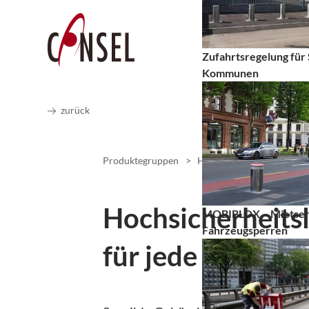
Zufahrtsregelung für
Kommunen
zurück
Produktegruppen
>
Hochsicherheitslösungen
Hochsicherheits
MOBIBLOX – Mietserv
Fahrzeugsperren
für jede Gefahre