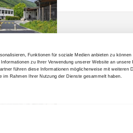
Social Media
LinkedIn
onalisieren, Funktionen für soziale Medien anbieten zu können u
 Industrieanlagen
nsel Deutschland GmbH
Informationen zu Ihrer Verwendung unserer Website an unsere P
Facebook
rtner führen diese Informationen möglicherweise mit weiteren 
ebühlplatz 23
sie im Rahmen Ihrer Nutzung der Dienste gesammelt haben.
70178 Stuttgart
YouTube
. +41 43 277 83 00
Instagram
es.deutschland@consel.ch
riere bei Consel
g | temporäre