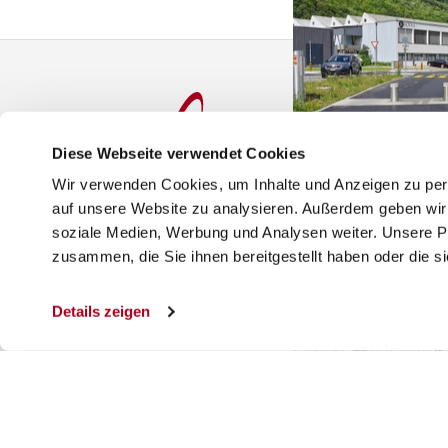
Diese Webseite verwendet Cookies
Wir verwenden Cookies, um Inhalte und Anzeigen zu pers
Arealabsicherung von
Consel Group AG
Co
auf unsere Website zu analysieren. Außerdem geben wir 
soziale Medien, Werbung und Analysen weiter. Unsere Pa
Brunaustrasse 185
Rot
zusammen, die Sie ihnen bereitgestellt haben oder die 
CH-8951 Fahrweid
D-
Tel. +41 43 277 83 00
Tel
Details zeigen
sales@consel.ch
sal
Service-Hotline
Kar
+41 43 277 83 03
Baustellenabsicherun