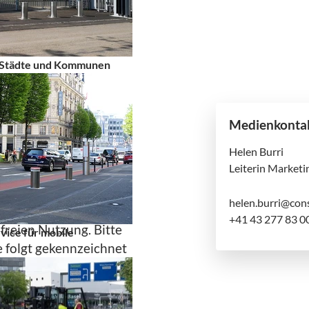
r Städte und Kommunen
Medienkonta
Helen Burri
loads
Leiterin Marketi
helen.burri@cons
ildmaterial
unserer
+41 43 277 83 0
freien Nutzung. Bitte
ice für mobile
ie folgt gekennzeichnet