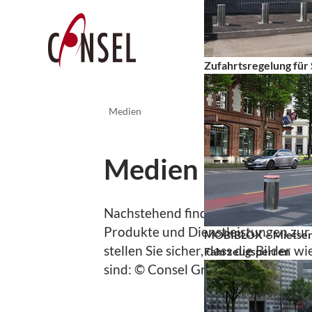
Zufahrtsregelung fü
Medien
Medien & Down
Nachstehend finden Sie
Text- und B
Produkte und Dienstleistungen zur 
MOBIBLOX – Mietserv
stellen Sie sicher, dass die Bilder w
Fahrzeugsperren
sind: © Consel Group AG.