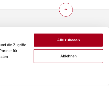
Alle zulassen
nd die Zugriffe
artner für
Ablehnen
Daten