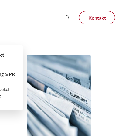
Kontakt
kt
ng & PR
el.ch
0