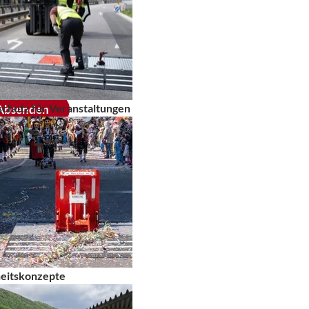
 Bitte verlangen Sie
kt das Passwort und
chutz für Veranstaltungen
Absenden
heitskonzepte