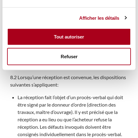
8. Vérification/réception des
Afficher les détails
fournitures et services
8.1 Consel Group AG vérifiera les livraisons et les
Tout autoriser
prestations dans la mesure habituelle avant l’expédition
ou après le montage. Des essais plus poussés doivent
Refuser
faire l’objet d’un accord particulier; et
à payer par le client.
8.2 Lorsqu’une réception est convenue, les dispositions
suivantes s’appliquent:
La réception fait l’objet d’un procès-verbal qui doit
être signé par le donneur d’ordre (direction des
travaux, maître d’ouvrage). Il y est précisé que la
réception a eu lieu ou que l’acheteur refuse la
réception. Les défauts invoqués doivent être
consignés individuellement dans le procès-verbal.