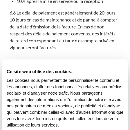
10% après la mise en service ou la réception
6.6 Le délai de paiement est généralement de 20 jours,
10 jours en cas de maintenance et de panne, à compter
de la date d’émission de la facture. En cas de non-
respect des délais de paiement convenus, des intérêts
de retard correspondant au taux d’escompte privé en
vigueur seront facturés.
7. Réserve de propriété
Ce site web utilise des cookies.
7.1 Les appareils restent la propriété de Consel Group
Les cookies nous permettent de personnaliser le contenu et
AG jusqu’au paiement intégral du prix d’achat. Le client
les annonces, d'offrir des fonctionnalités relatives aux médias
s’engage à nous informer par écrit des modifications de
sociaux et d'analyser notre trafic. Nous partageons
l’emplacement de l’appareil. Consel Group AG peut faire
également des informations sur l'utilisation de notre site avec
usage de la possibilité d’inscription de la réserve de
nos partenaires de médias sociaux, de publicité et d'analyse,
propriété conformément à l’article 715 CGB et notifier
qui peuvent combiner celles-ci avec d'autres informations que
la réserve de propriété à un bailleur de locaux
vous leur avez fournies ou qu'ils ont collectées lors de votre
commerciaux.
utilisation de leurs services.