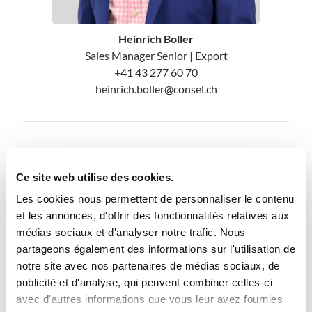
Heinrich Boller
Sales Manager Senior | Export
+41 43 277 60 70
heinrich.boller@consel.ch
Besoin d’aide ?
Ce site web utilise des cookies.
Nous répondons à vos questions et trouvons
avec vous la meilleure solution.
Les cookies nous permettent de personnaliser le contenu
et les annonces, d'offrir des fonctionnalités relatives aux
médias sociaux et d'analyser notre trafic. Nous
Faire une demande
partageons également des informations sur l'utilisation de
notre site avec nos partenaires de médias sociaux, de
publicité et d'analyse, qui peuvent combiner celles-ci
avec d'autres informations que vous leur avez fournies